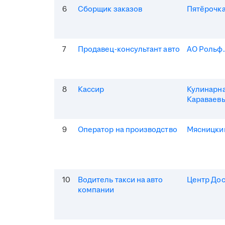
6
Сборщик заказов
Пятёрочка
7
Продавец-консультант авто
АО Рольф
8
Кассир
Кулинарна
Караваев
9
Оператор на производство
Мясницки
10
Водитель такси на авто
Центр Дос
компании