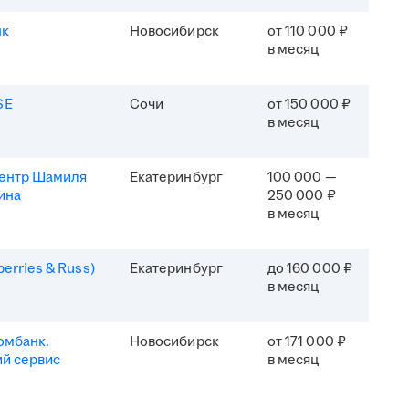
нк
Новосибирск
от 110 000 ₽
в месяц
SE
Сочи
от 150 000 ₽
в месяц
центр Шамиля
Екатеринбург
100 000 —
ина
250 000 ₽
в месяц
erries & Russ)
Екатеринбург
до 160 000 ₽
в месяц
омбанк.
Новосибирск
от 171 000 ₽
й сервис
в месяц