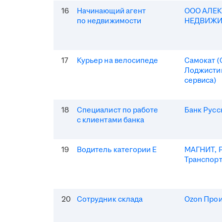
16
Начинающий агент
ООО АЛЕ
по недвижимости
НЕДВИЖ
17
Курьер на велосипеде
Самокат 
Лоджисти
сервиса)
18
Специалист по работе
Банк Русс
с клиентами банка
19
Водитель категории Е
МАГНИТ, Р
Транспор
20
Сотрудник склада
Ozon Про