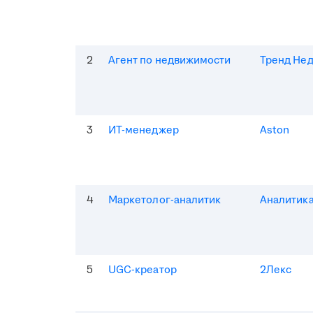
2
Агент по недвижимости
Тренд Не
3
ИТ-менеджер
Aston
4
Маркетолог-аналитик
Аналитик
5
UGC-креатор
2Лекс