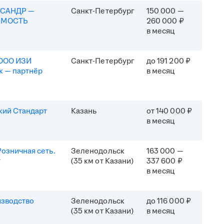
КСАНДР —
Санкт-Петербург
150 000 —
ИМОСТЬ
260 000 ₽
в месяц
(ООО ИЗИ
Санкт-Петербург
до 191 200 ₽
к — партнёр
в месяц
кий Стандарт
Казань
от 140 000 ₽
в месяц
озничная сеть.
Зеленодольск
163 000 —
т
(35 км от Казани)
337 600 ₽
в месяц
изводство
Зеленодольск
до 116 000 ₽
(35 км от Казани)
в месяц