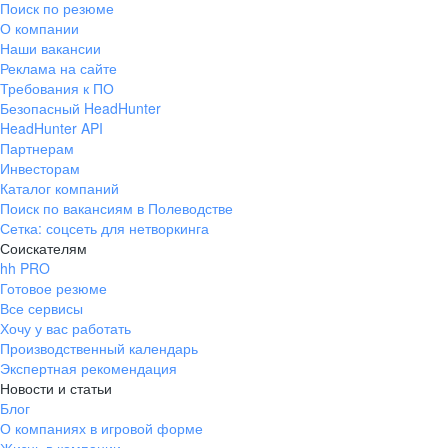
Поиск по резюме
Краснознаменск
Ладушкин
(Калининградская
О компании
область)
Наши вакансии
Мамоново
Неман
Реклама на сайте
Требования к ПО
Нестеров
Озерск
Безопасный HeadHunter
(Калининградская
область)
HeadHunter API
Партнерам
Пионерский
Полесск
Инвесторам
Правдинск
Светлогорск
Каталог компаний
(Калининградская
Поиск по вакансиям в Полеводстве
область)
Сетка: соцсеть для нетворкинга
Светлый
Славск
Соискателям
Советск
Черняховск
hh PRO
(Калининградская
Готовое резюме
область)
Все сервисы
Республика Коми
Воркута
Хочу у вас работать
Вуктыл
Емва
Производственный календарь
Экспертная рекомендация
Инта
Микунь
Новости и статьи
Печора
Сосногорск
Блог
Усинск
Ухта
О компаниях в игровой форме
Новгородская
Боровичи