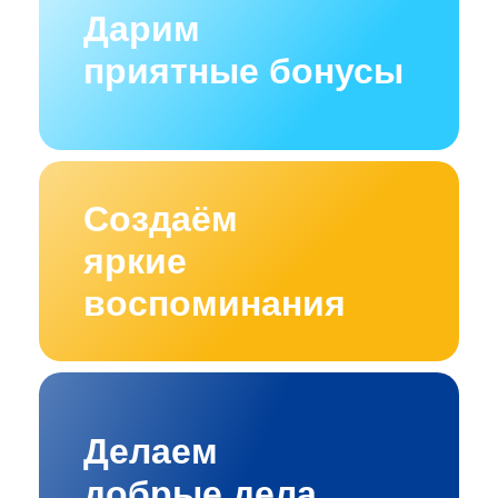
Дарим
приятные бонусы
Создаём
яркие
воспоминания
Делаем
добрые дела