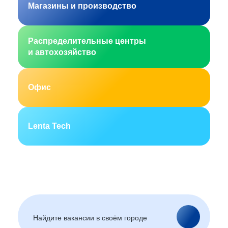
Магазины и производство
Распределительные центры
и автохозяйство
Офис
Lenta Tech
Москва
Санкт-Петербург
Екатеринбург
Новосибирск
Горно-Алтайск
Барнаул
Благовещенск
Архангельск
(Амурская область)
Астрахань
Белгород