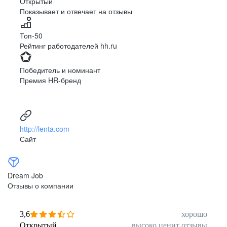
Открытый
Показывает и отвечает на отзывы
Луцк
Севастополь
Симферополь
Сумы
Топ-50
Тернополь
Ужгород
Рейтинг работодателей hh.ru
Харьков
Херсон
Хмельницкий
Черкассы
Победитель и номинант
Черновцы
Чернигов
Премия HR-бренд
Ленинградская
Ханты-Мансийск
область
Тольятти
Дудинка
(Красноярский край)
http://lenta.com
Тура (Красноярский
Агинское
Сайт
край)
(Забайкальский АО)
Усть-Ордынский
Палана
Анадырь
Сочи
Dream Job
Норильск
Дзержинск
Отзывы о компании
(Нижегородская
область)
Арзамас
Саров
3,6
хорошо
Обнинск
Салехард
Открытый
высоко ценит отзывы