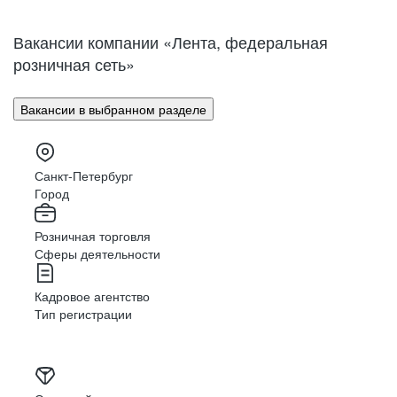
Нижний Новгород
Великий Новгород
Омск
Орел
Вакансии компании «Лента, федеральная
Оренбург
Пенза
розничная сеть»
Пермь
Петрозаводск
Псков
Ростов-на-Дону
Вакансии в выбранном разделе
Рязань
Самара
Саратов
Якутск
Южно-Сахалинск
Владикавказ
Санкт-Петербург
Смоленск
Ставрополь
Город
Тамбов
Казань
Розничная торговля
Тверь
Томск
Сферы деятельности
Кызыл
Тула
Тюмень
Ижевск
Кадровое агентство
Ульяновск
Уфа
Тип регистрации
Хабаровск
Абакан
Челябинск
Грозный
Чита
Чебоксары
Ярославль
Луганск