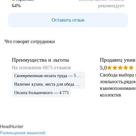
64
%
рекомендует
Буркина Фасо
Минск
Гомель
Могилев
Оставить отзыв
Витебск
Гродно
Брест
Архангельская
область
Что говорят сотрудники
Каргополь
Коряжма
Котлас
Мезень
Мирный
Новодвинск
Преимущества и льготы
Продавец унив
(Архангельская
5,0
На основании
6875
отзывов
область)
Свобода выбора 
Своевременная оплата труда — 5 675
Няндома
Онега
лояльность,рядом
Северодвинск
Сольвычегодск
Наличие кухни, места для обеда — 4 999
взаимопонимани
Шенкурск
Калининградская
Оплата больничного — 4 771
коллектив
область
Багратионовск
Балтийск
Гвардейск
Гурьевск
(Калининградская
область)
HeadHunter
Гусев
Зеленоградск
Размещение вакансий