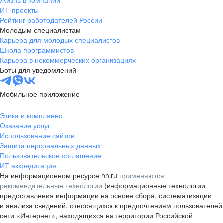
Жизнь в компании
область
ИТ-проекты
Рейтинг работодателей России
Валдай
Малая Вишера
Молодым специалистам
Окуловка
Пестово
Карьера для молодых специалистов
Сольцы
Старая Русса
Школа программистов
Карьера в некоммерческих организациях
Холм
Чудово
Боты для уведомлений
Мурманская область
Апатиты
Гаджиево
Заозерск
Мобильное приложение
Заполярный
Кандалакша
Кировск (Мурманская
Ковдор
Этика и комплаенс
область)
Оказание услуг
Кола
Мончегорск
Использование сайтов
Защита персональных данных
Оленегорск
Островной
Пользовательское соглашение
Полярные Зори
Полярный
ИТ аккредитация
Североморск
Снежногорск
На информационном ресурсе hh.ru
применяются
Республика Карелия
Беломорск
рекомендательные технологии
(информационные технологии
предоставления информации на основе сбора, систематизации
Кемь
Кондопога
и анализа сведений, относящихся к предпочтениям пользователей
Костомукша
Лахденпохья
сети «Интернет», находящихся на территории Российской
Медвежьегорск
Олонец