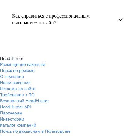
Консультация по выгоранию на работе
индивидуальные консультации онлайн.
текущем месте работы и о том, кому он будет
помогает понять причины эмоционального
полезен, с какими запросами работает.
Как справиться с профессиональным
истощения, разработать персональный план
выгоранием онлайн?
Вы точно найдёте того, кто вам нужен!
восстановления и снова обрести энергию
На платформе hh.ru вы можете получить
и мотивацию в профессиональной
онлайн-консультации экспертов, которые
деятельности.
научат вас эффективно справляться
HeadHunter
с профессиональным выгоранием,
Размещение вакансий
Поиск по резюме
восстанавливать баланс и достигать карьерных
О компании
целей без стресса.
Наши вакансии
Реклама на сайте
Требования к ПО
Безопасный HeadHunter
HeadHunter API
Партнерам
Инвесторам
Каталог компаний
Поиск по вакансиям в Полеводстве