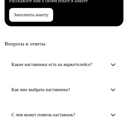
Расскажите нам о своем опыте в анкете
Заполнить анкету
Вопросы и ответы
Какие наставники есть на маркетплейсе?
Карьерные наставники — это HR-
специалисты, карьерные консультанты,
Как мне выбрать наставника?
психологи, резюмерайтеры и менторы.
Умный поиск поможет в три клика выбрать
Менторы работают в ИТ, дизайне, других
наставника для достижения вашей цели.
С чем может помочь наставник?
узкоспециализированных сферах. Они
помогут прокачать навыки, построить