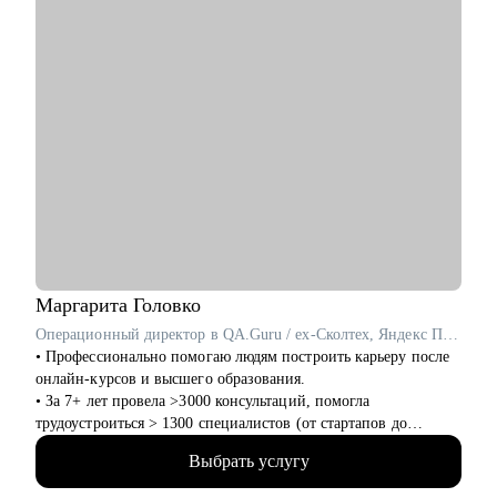
разработчикам/аналитикам)
• Специалистам бэк-офисных функций (hr/ассистенты)
• Руководителям, которые только начинают лидить команду
или тем, кто хочет прокачать скилы в управлении
Маргарита
Головко
Операционный директор в QA.Guru / ex-Сколтех, Яндекс Практикум
• Профессионально помогаю людям построить карьеру после
онлайн-курсов и высшего образования.
• За 7+ лет провела >3000 консультаций, помогла
трудоустроиться > 1300 специалистов (от стартапов до
Яндекса, Avito, Тинькофф, МТС, Сбер, Huawei и др).
Выбрать услугу
• Являюсь карьерным консультантом в агентстве
LifeCareerBalance, сопровождаю Senior-специалистов и