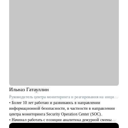
• Перейти в диджитал: выбрать направление по душе,
выстроить опору и план-капкан
• Упаковывать опыт так, чтобы он был понятен работодателю
и выделялся на фоне типовых откликов
• Подготовиться к собеседованиям и тестовым задачам
• Использовать нейросети для своих задач без страха за
качество
• Прокачать карьерный нетворкинг
Кому могу помочь:
• Копирайтерам и редакторам на любом уровне
• Выпускникам курсов, которые откликаются и не получают
оффер
• Тем, кто хочет работать с нейросетями
• Тем, кто хочет найти подработку на удалёнке или фрилансе
Ильназ
Гатауллин
Я знаю рынок контента изнутри, вижу потенциал в опыте и
Руководитель центра мониторинга и реагирования на инциденты информационной безопасности (SOC) в RedSecurity / ex-Информзащита
верю в каждого, с кем работала лично. Мне важно помочь
• Более 10 лет работаю и развиваюсь в направлении
тебе увидеть твои сильные стороны, понять, куда двигаться
информационной безопасности, в частности в направлении
дальше, и собрать реалистичный план развития.
центра мониторинга Security Operation Center (SOC).
• Начинал работать с позиции аналитика дежурной смены
SOC и прошел весь путь развития в SOC.