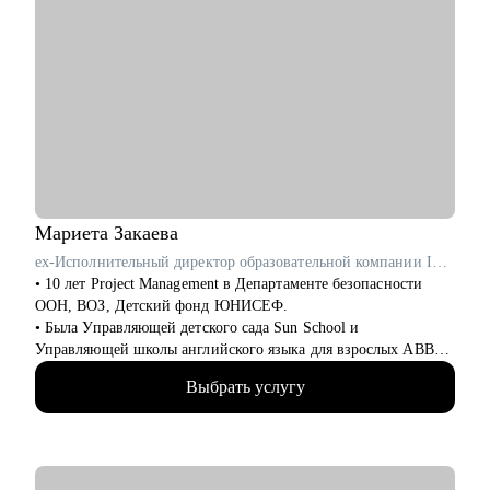
Мариета
Закаева
ex-Исполнительный директор образовательной компании ITEC
• 10 лет Project Management в Департаменте безопасности
ООН, ВОЗ, Детский фонд ЮНИСЕФ.
• Была Управляющей детского сада Sun School и
Управляющей школы английского языка для взрослых ABBA
Centre.
Выбрать услугу
• Закончила школу в Вашингтоне, США, высшее
лингвистическое образование в ЧГУ, РФ.
• Сейчас учусь в магистратуре МИП на практического
психолога и коуча.
• Создала два собственных бизнес-проекта с 0, вывела в "+" и