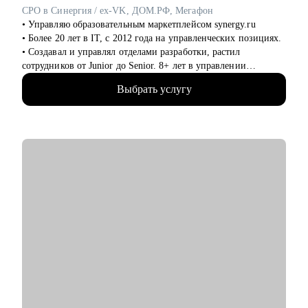
выделять среди команды, повышать и тд.)
CPO в Синергия / ex-VK, ДОМ.РФ, Мегафон
• Управляю образовательным маркетплейсом synergy.ru
Кому могу помочь:
• Более 20 лет в IT, c 2012 года на управленческих позициях.
• Студентам бакалавриата/магистратуры/аспирантуры
• Создавал и управлял отделами разработки, растил
технических направлений;
сотрудников от Junior до Senior. 8+ лет в управлении
• Учащимся на онлайн-курсах для переквалификации (IT,
продуктами.
Digital, Образование);
Выбрать услугу
• Запускал b2b продукт от идеи до масштабирования.
• Junior/Middle/Senior-специалистам;
• Развивал метрики в b2c продуктах: DAU (до 2.5млн), CSI,
• Middle и C-level менеджерам.
NPS, Revenue.
• Занимаюсь наймом людей в команды: провел более 600
• Основные направления:
собеседований, изучил большое количество резюме.
- IT (разработка, тестирование, администрирование,
• Разработал и записал курсы «Цифровая трансформация
информационная безопасность),
предприятия» и «Проектное управление» для МИТУ
- DataScience и аналитика, Машинное обучение и
Компьютерное зрение,
С чем помогу:
- Digital (маркетологи, дизайнеры, исследователи, редакторы,
• Составить эффективное резюме
smm)
• Подготовиться к собеседованию в компанию
- Education Tech (Педагогические дизайнеры, методологи)
• Сформировать карьерную цель и определить стратегию её
- Managment (Project, Product, Operations, Middle & C-level)
достижения
• Разобрать любой продуктовый, управленческий или бизнес
Про мой опыт:
кейс
• Преодолела свой личный стеклянный потолок и стала
• Дам рекомендации по управлению командой и её развитию
Операционным директором после годового перерыва от full-