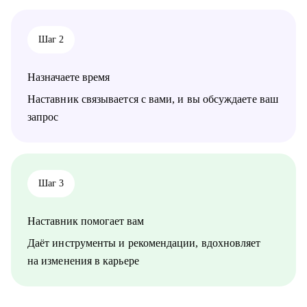
безопасности.
• Людям, которые хотят погрузиться в сферу информационной
безопасности и выбрать направление.
Шаг 2
• Новичкам, кто только начинает свой путь или столкнулся с
карьерными трудностями и не видит перспектив роста.
Назначаете время
Наставник связывается с вами, и вы обсуждаете ваш
запрос
Шаг 3
Наставник помогает вам
Даёт инструменты и рекомендации, вдохновляет
на изменения в карьере