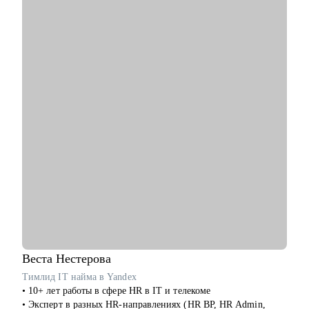
продала как готовый успешный бизнес (студия красоты и
школа английского языка для детей и взрослых).
• 10 лет управляла бизнесом в образовательной сфере (Центр
дополнительного образования, частная школа и английский
детский сад)
• Эксперт в области ведения бизнеса в образовательной
сфере.
• Провела 1000+ собеседований.
• Наняла и адаптировала 100+ сотрудников.
С чем помогу:
• Карьерное консультирование, рекомендации по составлению
резюме, подготовка к интервью и помощь в старте/
продвижении в карьере в образовании и смежных областях.
• Менторство для Senior-менеджеров.
• Бизнес-трекинг стартапов в образовании.
• Сформулировать карьерную цель и разработать план для ее
достижения.
Веста
Нестерова
Кому могу помочь:
Тимлид IT найма в Yandex
• Специалистам всех уровней в сфере образования и смежных
• 10+ лет работы в сфере HR в IT и телекоме
областей.
• Эксперт в разных HR-направлениях (HR BP, HR Admin,