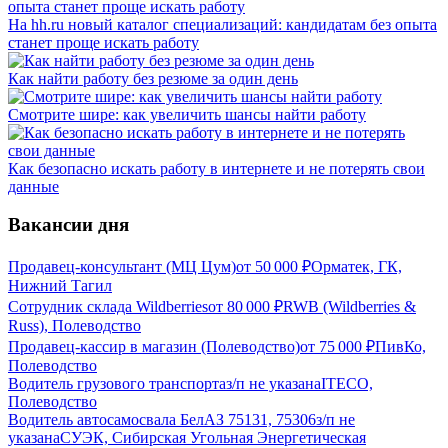
На hh.ru новый каталог специализаций: кандидатам без опыта
станет проще искать работу
Как найти работу без резюме за один день
Смотрите шире: как увеличить шансы найти работу
Как безопасно искать работу в интернете и не потерять свои
данные
Вакансии дня
Продавец-консультант (МЦ Цум)
от
50 000
₽
Орматек, ГК,
Нижний Тагил
Сотрудник склада Wildberries
от
80 000
₽
RWB (Wildberries &
Russ), Полеводство
Продавец-кассир в магазин (Полеводство)
от
75 000
₽
ПивКо,
Полеводство
Водитель грузового транспорта
з/п не указана
ITECO,
Полеводство
Водитель автосамосвала БелАЗ 75131, 75306
з/п не
указана
СУЭК, Сибирская Угольная Энергетическая